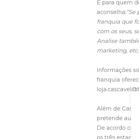
E para quem d
aconselha:
“Se 
franquia que f
com os seus, s
Analise também
marketing, etc.
Informações so
franquia ofere
loja.cascavel@
Além de Casca
pretende aumen
De acordo com 
os três estados