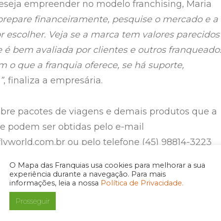
eseja empreender no modelo franchising, Maria
prepare financeiramente, pesquise o mercado e a
or escolher. Veja se a marca tem valores parecidos
e é bem avaliada por clientes e outros franqueado
 o que a franquia oferece, se há suporte,
”
, finaliza a empresária.
bre pacotes de viagens e demais produtos que a
ce podem ser obtidas pelo e-mail
flyworld.com.br
ou pelo telefone (45) 98814-3223
O Mapa das Franquias usa cookies para melhorar a sua
vel, a Flyworld possui uma unidade em Maringá e
experiência durante a navegação. Para mais
informações, leia a nossa
Política de Privacidade.
tar a sua presença na região sul do país em 202
Prosseguir
a diretora de expansão da rede, Márcia Ximenes,
 da região sul estão no radar da franqueadora e