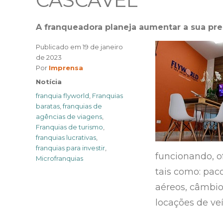
CASCAVEL
A franqueadora planeja aumentar a sua pre
Publicado em
19 de janeiro
de 2023
Author
Por
Imprensa
Categories
Notícia
Tags
franquia flyworld
,
Franquias
baratas
,
franquias de
agências de viagens
,
Franquias de turismo
,
franquias lucrativas
,
franquias para investir
,
funcionando, o
Microfranquias
tais como: paco
aéreos, câmbio
locações de ve