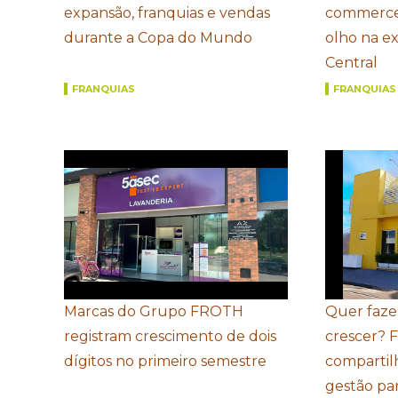
expansão, franquias e vendas
commerce
durante a Copa do Mundo
olho na e
Central
FRANQUIAS
FRANQUIAS
Marcas do Grupo FROTH
Quer faze
registram crescimento de dois
crescer? 
dígitos no primeiro semestre
compartil
gestão par