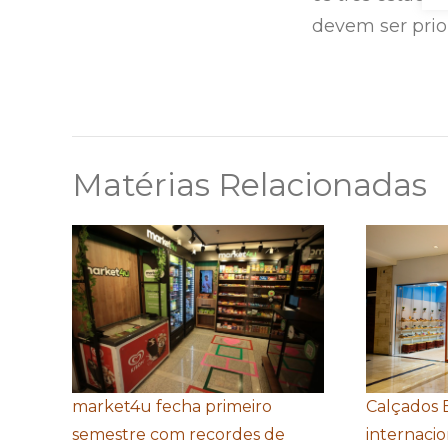
devem ser prio
Matérias Relacionadas
market4u fecha primeiro
Calçados 
semestre com recordes de
internacio