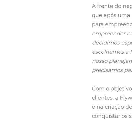
A frente do ne
que após uma 
para empreend
empreender na
decidimos esp
escolhemos a F
nosso planejam
precisamos par
Com o objetivo
clientes, a Fl
e na criação de
conquistar os s