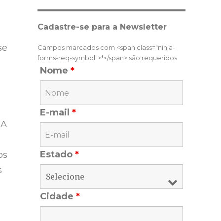
Cadastre-se para a Newsletter
se
Campos marcados com <span class="ninja-
forms-req-symbol">*</span> são requeridos
Nome
*
E-mail
*
 A
Estado
*
os
s
Cidade
*