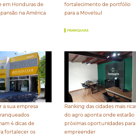
 em Honduras de
fortalecimento de portfólio
xpansão na América
para a Movelsul
FRANQUIAS
r a sua empresa
Ranking das cidades mais rica
Franqueados
do agro aponta onde estarão 
ham 4 dicas de
próximas oportunidades para
a fortalecer os
empreender