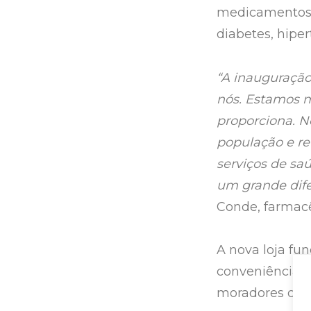
medicamentos 
diabetes, hiper
“A inauguração
nós. Estamos m
proporciona. N
população e re
serviços de sa
um grande dife
Conde, farmac
A nova loja fun
conveniência e
moradores da r