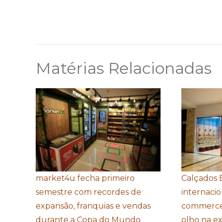
Matérias Relacionadas
market4u fecha primeiro
Calçados 
semestre com recordes de
internacio
expansão, franquias e vendas
commerce
durante a Copa do Mundo
olho na e