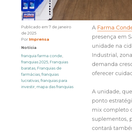
Publicado em
7 de janeiro
A
Farma Cond
de 2025
presença em S
Author
Por
Imprensa
unidade na cid
Categories
Notícia
Industrial, zon
Tags
franquia farma conde
,
franquias 2025
,
Franquias
demanda cresc
baratas
,
Franquias de
oferecer cuida
farmácias
,
franquias
lucrativas
,
franquias para
investir
,
mapa das franquias
A unidade, que
ponto estratég
mix completo d
suplementos, p
contará també