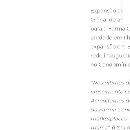
Expansão acel
O final de ano
para a Farma 
unidade em Ilh
expansão em Ber
rede inaugurou
no Condomíni
“Nos últimos d
crescimento con
Acreditamos qu
da Farma Cond
marketplaces. 
marca”
, diz G