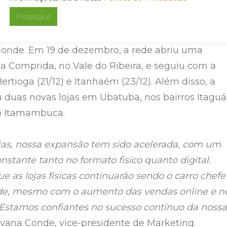
Prosseguir
erada em dezembro de 2024
 tem sido marcado por uma série de inaugurações
Conde. Em 19 de dezembro, a rede abriu uma
a Comprida, no Vale do Ribeira, e seguiu com a
tioga (21/12) e Itanhaém (23/12). Além disso, a
 duas novas lojas em Ubatuba, nos bairros Itaguá
o Itamambuca.
ias, nossa expansão tem sido acelerada, com um
stante tanto no formato físico quanto digital.
e as lojas físicas continuarão sendo o carro chefe
e, mesmo com o aumento das vendas online e n
Estamos confiantes no sucesso contínuo da nossa
iovana Conde, vice-presidente de Marketing.