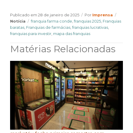
Author
Catego
Publicado em
28 de janeiro de 2025
Por
Imprensa
Tags
Notícia
franquia farma conde
,
franquias 2025
,
Franquias
baratas
,
Franquias de farmácias
,
franquias lucrativas
,
franquias para investir
,
mapa das franquias
Matérias Relacionadas