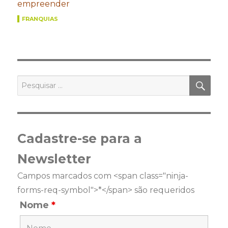
empreender
FRANQUIAS
PES
Pesquisar
por:
Cadastre-se para a
Newsletter
Campos marcados com <span class="ninja-
forms-req-symbol">*</span> são requeridos
Nome
*