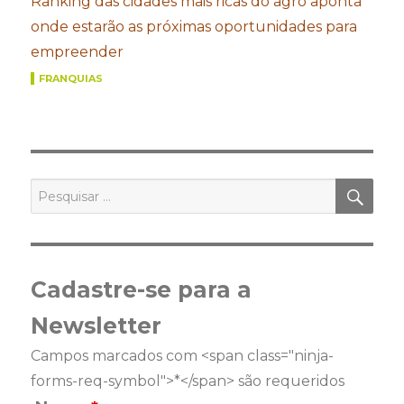
Ranking das cidades mais ricas do agro aponta
onde estarão as próximas oportunidades para
empreender
FRANQUIAS
PES
Pesquisar
por:
Cadastre-se para a
Newsletter
Campos marcados com <span class="ninja-
forms-req-symbol">*</span> são requeridos