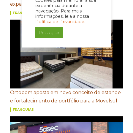
cookies para melhorar a sua
expansão na América Central
experiência durante a
navegação. Para mais
FRANQUIAS
informações, leia a nossa
Política de Privacidade.
Prosseguir
Ortobom aposta em novo conceito de estande
e fortalecimento de portfólio para a Movelsul
FRANQUIAS