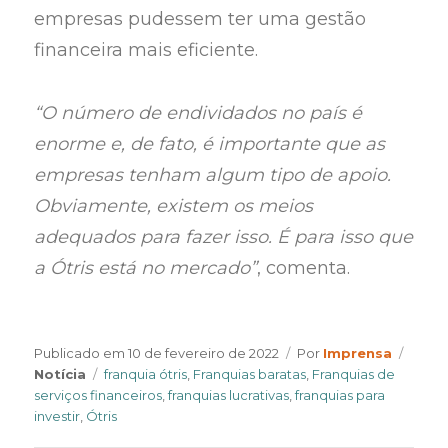
empresas pudessem ter uma gestão
financeira mais eficiente.
“O número de endividados no país é
enorme e, de fato, é importante que as
empresas tenham algum tipo de apoio.
Obviamente, existem os meios
adequados para fazer isso. É para isso que
a Ótris está no mercado”
, comenta.
Author
Categ
Publicado em
10 de fevereiro de 2022
Por
Imprensa
Tags
Notícia
franquia ótris
,
Franquias baratas
,
Franquias de
serviços financeiros
,
franquias lucrativas
,
franquias para
investir
,
Ótris