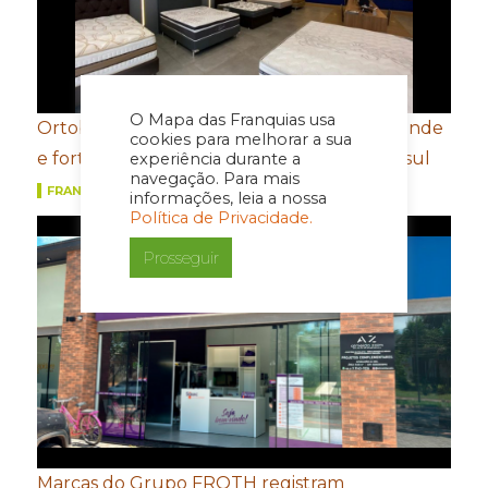
O Mapa das Franquias usa
Ortobom aposta em novo conceito de estande
cookies para melhorar a sua
e fortalecimento de portfólio para a Movelsul
experiência durante a
navegação. Para mais
FRANQUIAS
informações, leia a nossa
Política de Privacidade.
Prosseguir
Marcas do Grupo FROTH registram