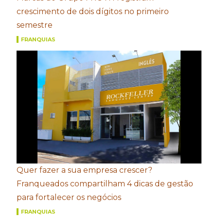
crescimento de dois dígitos no primeiro
semestre
FRANQUIAS
Quer fazer a sua empresa crescer?
Franqueados compartilham 4 dicas de gestão
para fortalecer os negócios
FRANQUIAS