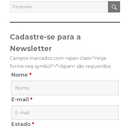
PES
Pesquisar
por:
Cadastre-se para a
Newsletter
Campos marcados com <span class="ninja-
forms-req-symbol">*</span> são requeridos
Nome
*
E-mail
*
Estado
*