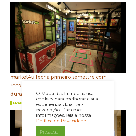
market4u fecha primeiro semestre com
recordes de expansão, franquias e vendas
O Mapa das Franquias usa
durante a Copa do Mundo
cookies para melhorar a sua
FRANQUIAS
experiência durante a
navegação. Para mais
informações, leia a nossa
Política de Privacidade.
Prosseguir