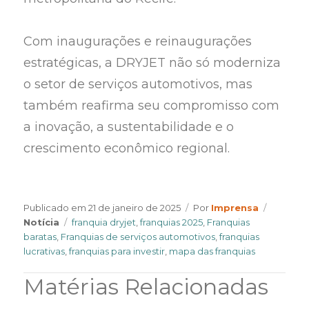
Com inaugurações e reinaugurações
estratégicas, a DRYJET não só moderniza
o setor de serviços automotivos, mas
também reafirma seu compromisso com
a inovação, a sustentabilidade e o
crescimento econômico regional.
Author
Categor
Publicado em
21 de janeiro de 2025
Por
Imprensa
Tags
Notícia
franquia dryjet
,
franquias 2025
,
Franquias
baratas
,
Franquias de serviços automotivos
,
franquias
lucrativas
,
franquias para investir
,
mapa das franquias
Matérias Relacionadas