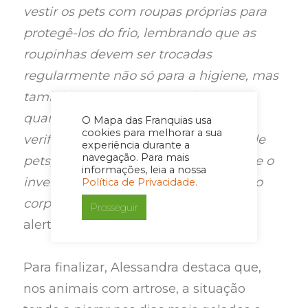
vestir os pets com roupas próprias para
protegê-los do frio, lembrando que as
roupinhas devem ser trocadas
regularmente não só para a higiene, mas
também para pentear a pelagem ou
quando estiverem úmidas. Deve-se
O Mapa das Franquias usa
cookies para melhorar a sua
verificar também, em todos os tipos de
experiência durante a
navegação. Para mais
pets, o peso do animal, já que, durante o
informações, leia a nossa
inverno, eles tendem a perder calor do
Política de Privacidade.
corpo e, consequentemente, o peso”
,
Prosseguir
alerta a profissional.
Para finalizar, Alessandra destaca que,
nos animais com artrose, a situação