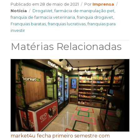
Author
Categori
Publicado em
28 de maio de 2021
Por
Imprensa
Tags
Notícia
DrogaVet
,
farmácia de manipulação pet
,
franquia de farmacia veterinaria
,
franquia drogavet
,
Franquias baratas
,
franquias lucrativas
,
franquias para
investir
Matérias Relacionadas
market4u fecha primeiro semestre com