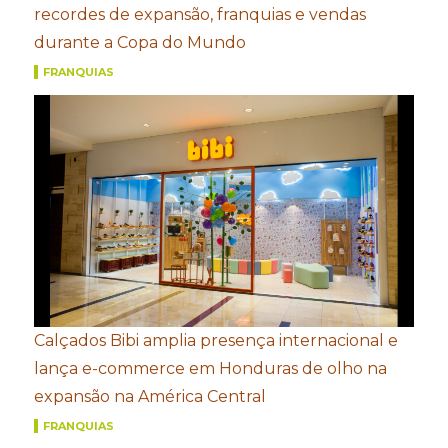
recordes de expansão, franquias e vendas
durante a Copa do Mundo
FRANQUIAS
Calçados Bibi amplia presença internacional e
lança e-commerce em Honduras de olho na
expansão na América Central
FRANQUIAS