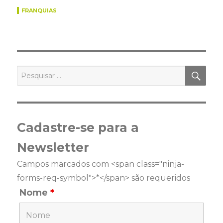
FRANQUIAS
PES
Pesquisar
por:
Cadastre-se para a
Newsletter
Campos marcados com <span class="ninja-
forms-req-symbol">*</span> são requeridos
Nome
*