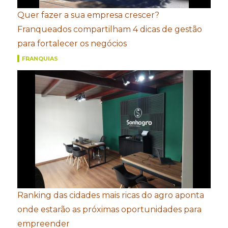
Quer fazer a sua empresa crescer?
Franqueados compartilham 4 dicas de gestão
para fortalecer os negócios
FRANQUIAS
Ranking das cidades mais ricas do agro aponta
onde estarão as próximas oportunidades para
empreender