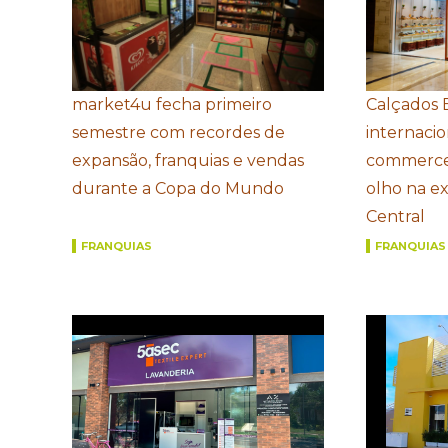
market4u fecha primeiro
Calçados 
semestre com recordes de
internacio
expansão, franquias e vendas
commerce
durante a Copa do Mundo
olho na e
Central
FRANQUIAS
FRANQUIAS