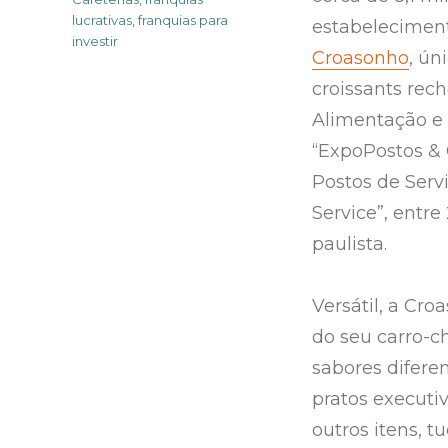
lucrativas
,
franquias para
estabeleciment
investir
Croasonho
, ún
croissants rec
Alimentação e P
“ExpoPostos & 
Postos de Serv
Service”, entre
paulista.
Versátil, a Cr
do seu carro-c
sabores difere
pratos executi
outros itens, t