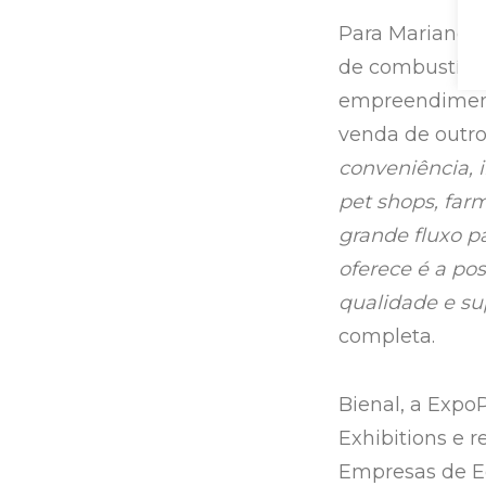
Para Mariano, 
de combustívei
empreendimento
venda de outro
conveniência, 
pet shops, far
grande fluxo p
oferece é a po
qualidade e su
completa.
Bienal, a Expo
Exhibitions e r
Empresas de E