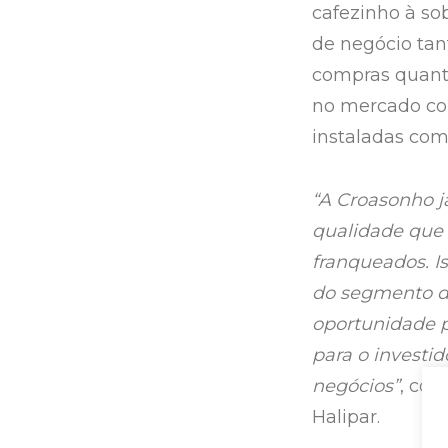
cafezinho à so
de negócio tan
compras quanto
no mercado co
instaladas com
“A Croasonho j
qualidade que 
franqueados. I
do segmento d
oportunidade 
para o investid
negócios”
, co
Halipar.