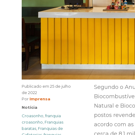
Publicado em
25 de julho
Segundo o Anuár
de 2022
Biocombustívei
Author
Por
Imprensa
Natural e Bioco
Categories
Notícia
postos revende
Tags
Croasonho
,
franquia
croasonho
,
Franquias
acordo com as 
baratas
,
Franquias de
cerca de 8,1 mi
Cafeterias
,
franquias