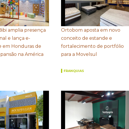
Bibi amplia presença
Ortobom aposta em novo
nal e lança e-
conceito de estande e
 em Honduras de
fortalecimento de portfólio
xpansão na América
para a Movelsul
FRANQUIAS