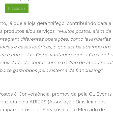
a implantação de uma franquia da rede em posto
Prosseguir
s agrega no faturamento total do
, já que a loja gera tráfego, contribuindo para a
s produtos e/ou serviços.
“Muitos postos, além da
integram diferentes operações, como lavanderias,
mácias e casas lotéricas, o que acaba atraindo um
ara e entre elas. Outra vantagem que a Croasonho
ssibilidade de contar com o padrão de atendiment
porte garantidos pelo sistema de franchising”
,
Postos & Conveniência, promovida pela GL Events
ealizada pela ABIEPS (Associação Brasileira das
quipamentos e de Serviços para o Mercado de