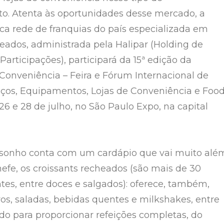
o. Atenta às oportunidades desse mercado, a
ica rede de franquias do país especializada em
heados, administrada pela Halipar (Holding de
articipações), participará da 15ª edição da
Conveniência – Feira e Fórum Internacional de
iços, Equipamentos, Lojas de Conveniência e Foo
 26 e 28 de julho, no São Paulo Expo, na capital
oasonho conta com um cardápio que vai muito alé
hefe, os croissants recheados (são mais de 30
ntes, entre doces e salgados): oferece, também,
vos, saladas, bebidas quentes e milkshakes, entre
udo para proporcionar refeições completas, do