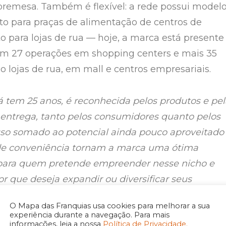
bremesa. Também é flexível: a rede possui model
to para praças de alimentação de centros de
 para lojas de rua — hoje, a marca está presente
m 27 operações em shopping centers e mais 35
o lojas de rua, em mall e centros empresariais.
á tem 25 anos, é reconhecida pelos produtos e pel
entrega, tanto pelos consumidores quanto pelos
sso somado ao potencial ainda pouco aproveitado
e conveniência tornam a marca uma ótima
para quem pretende empreender nesse nicho e
or que deseja expandir ou diversificar seus
menta Jorge Mariano, gerente de expansão da
O Mapa das Franquias usa cookies para melhorar a sua
experiência durante a navegação. Para mais
informações, leia a nossa
Política de Privacidade.