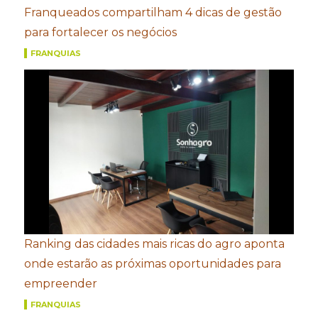
Franqueados compartilham 4 dicas de gestão
para fortalecer os negócios
FRANQUIAS
Ranking das cidades mais ricas do agro aponta
onde estarão as próximas oportunidades para
empreender
FRANQUIAS