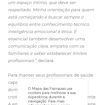
um espaço íntimo, que deve ser
respeitado. Minha orientação para quem
está começando é buscar sempre o
equilíbrio entre conhecimento técnico,
inteligência emocional e ética. É
essencial também desenvolver uma
comunicação clara, empatia com os
familiares e saber estabelecer limites
profissionais”,
declara.
Para manter seus profissionais de saúde
capacitados ao atendimento em
O Mapa das Franquias usa
domicílio, a empresa mantém um
cookies para melhorar a sua
cronograma de treinamento permanente.
experiência durante a
navegação. Para mais
A enfermeira Ana Petek ressalta que este