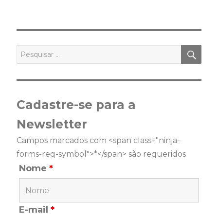
PES
Pesquisar
por:
Cadastre-se para a
Newsletter
Campos marcados com <span class="ninja-
forms-req-symbol">*</span> são requeridos
Nome
*
E-mail
*