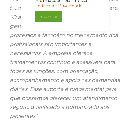
informações, leia a nossa
Política de Privacidade.
é um dos diferenciais da ACG Home Care.
Prosseguir
“O acompanhamento que a área de
gestão e diretoria faz em todos os
processos e também no treinamento dos
profissionais são importantes e
necessários. A empresa oferece
treinamentos contínuo e acessíveis para
todas as funções, com orientação,
acompanhamento e apoio nas demandas
diárias. Esse suporte é fundamental para
que possamos oferecer um atendimento
seguro, qualificado e humanizado aos
pacientes”.