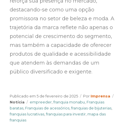
reforça sua presença no mercado,
destacando-se como uma opção
promissora no setor de beleza e moda. A
trajetória da marca reflete não apenas o
potencial de crescimento do segmento,
mas também a capacidade de oferecer
produtos de qualidade e acessibilidade
que atendem às demandas de um
público diversificado e exigente.
Author
Catego
Publicado em
5 de fevereiro de 2025
Por
Imprensa
Tags
Notícia
empreeder
,
franquia monabu
,
Franquias
baratas
,
Franquias de acessórios
,
franquias de bijuterias
,
franquias lucrativas
,
franquias para investir
,
mapa das
franquias