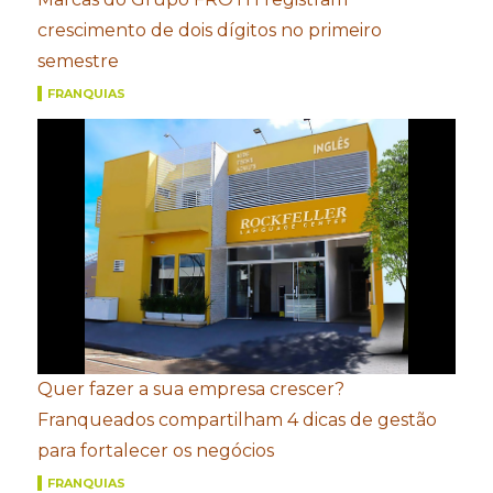
crescimento de dois dígitos no primeiro
semestre
FRANQUIAS
Quer fazer a sua empresa crescer?
Franqueados compartilham 4 dicas de gestão
para fortalecer os negócios
FRANQUIAS