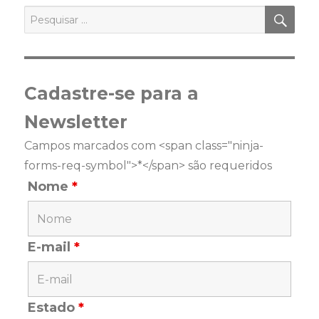
PES
Pesquisar
por:
Cadastre-se para a
Newsletter
Campos marcados com <span class="ninja-
forms-req-symbol">*</span> são requeridos
Nome
*
E-mail
*
Estado
*