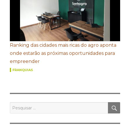
Ranking das cidades mais ricas do agro aponta
onde estarão as próximas oportunidades para
empreender
FRANQUIAS
PES
Pesquisar
por: