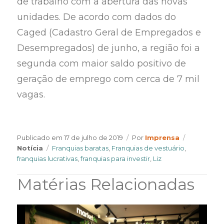
de trabalho com a abertura das novas
unidades. De acordo com dados do
Caged (Cadastro Geral de Empregados e
Desempregados) de junho, a região foi a
segunda com maior saldo positivo de
geração de emprego com cerca de 7 mil
vagas.
Author
Categorie
Publicado em
17 de julho de 2019
Por
Imprensa
Tags
Notícia
Franquias baratas
,
Franquias de vestuário
,
franquias lucrativas
,
franquias para investir
,
Liz
Matérias Relacionadas