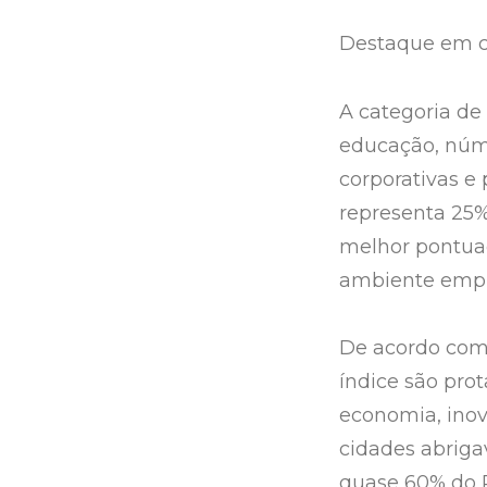
Destaque em c
A categoria de
educação, núme
corporativas e
representa 25%
melhor pontuaç
ambiente empr
De acordo com 
índice são pro
economia, inov
cidades abrig
quase 60% do P