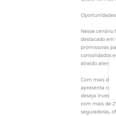
Oportunidades
Nesse cenário 
destacado em C
promissoras pa
consolidados 
atraído atenção
Com mais de ci
apresenta com
deseja investir
com mais de 27
seguradoras, o