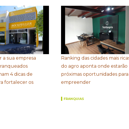
r a sua empresa
Ranking das cidades mais rica
Franqueados
do agro aponta onde estarão 
ham 4 dicas de
próximas oportunidades para
a fortalecer os
empreender
FRANQUIAS