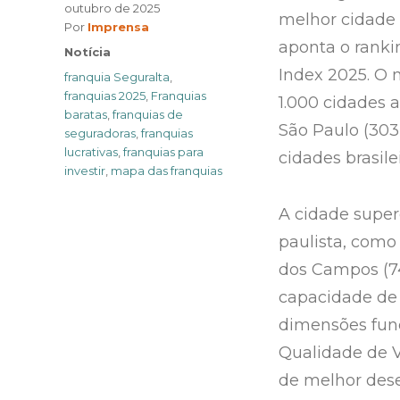
outubro de 2025
melhor cidade 
Author
Por
Imprensa
aponta o ranki
Categories
Notícia
Index 2025. O 
Tags
franquia Seguralta
,
franquias 2025
,
Franquias
1.000 cidades 
baratas
,
franquias de
São Paulo (303º
seguradoras
,
franquias
lucrativas
,
franquias para
cidades brasilei
investir
,
mapa das franquias
A cidade super
paulista, como 
dos Campos (7
capacidade de 
dimensões fun
Qualidade de V
de melhor des