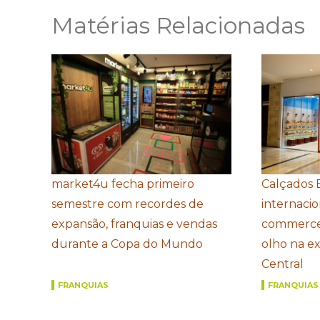
Matérias Relacionadas
market4u fecha primeiro
Calçados 
semestre com recordes de
internacio
expansão, franquias e vendas
commerce
durante a Copa do Mundo
olho na e
Central
FRANQUIAS
FRANQUIAS