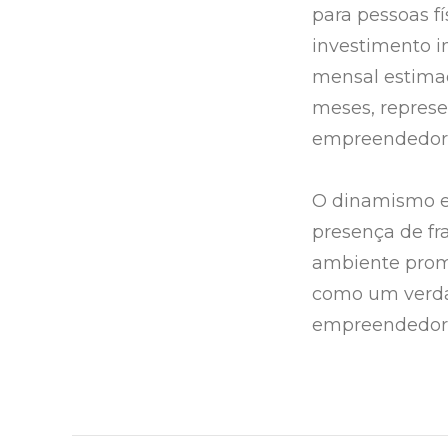
para pessoas f
investimento i
mensal estimad
meses, represe
empreendedore
O dinamismo ec
presença de fr
ambiente promi
como um verdad
empreendedore