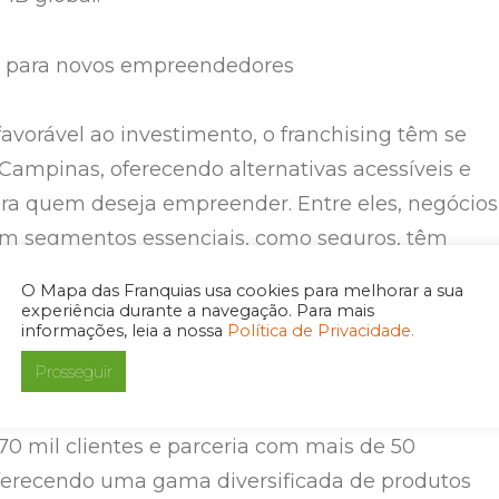
 para novos empreendedores
favorável ao investimento, o franchising têm se
ampinas, oferecendo alternativas acessíveis e
ra quem deseja empreender. Entre eles, negócios
em segmentos essenciais, como seguros, têm
.
O Mapa das Franquias usa cookies para melhorar a sua
experiência durante a navegação. Para mais
informações, leia a nossa
Política de Privacidade.
nco décadas de experiência, a
Seguralta
se
Prosseguir
o uma das opções mais consistentes para quem
 em franquias no setor de seguros. A rede conta
0 mil clientes e parceria com mais de 50
ferecendo uma gama diversificada de produtos