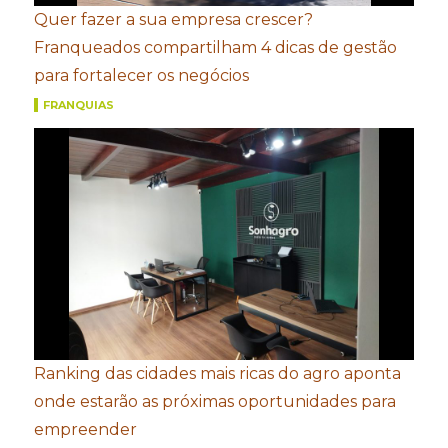
Quer fazer a sua empresa crescer?
Franqueados compartilham 4 dicas de gestão
para fortalecer os negócios
FRANQUIAS
Ranking das cidades mais ricas do agro aponta
onde estarão as próximas oportunidades para
empreender