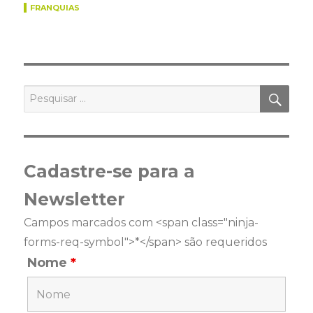
FRANQUIAS
PES
Pesquisar
por:
Cadastre-se para a
Newsletter
Campos marcados com <span class="ninja-
forms-req-symbol">*</span> são requeridos
Nome
*