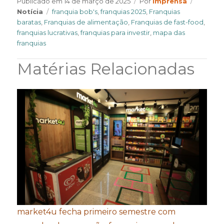
Author
Categor
Publicado em
14 de março de 2025
Por
Imprensa
Tags
Notícia
franquia bob's
,
franquias 2025
,
Franquias
baratas
,
Franquias de alimentação
,
Franquias de fast-food
,
franquias lucrativas
,
franquias para investir
,
mapa das
franquias
Matérias Relacionadas
market4u fecha primeiro semestre com