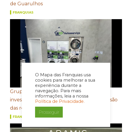
de Guarulhos
FRANQUIAS
O Mapa das Franquias usa
cookies para melhorar a sua
experiência durante a
navegação. Para mais
Grupo FROTH mira Santa Catarina e prevê
informações, leia a nossa
investimento de R$ 5,5 milhões com expansão
Política de Privacidade.
das redes 5àsec e LavPop
Prosseguir
FRANQUIAS