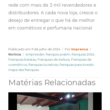
rede com mais de 3 mil revendedores e
distribuidores. A cada nova loja, cresce o
desejo de entregar o que há de melhor
em cosméticos e perfumaria nacional.
Author
Categorie
Publicado em
11 de julho de 2024
Por
Imprensa
Tags
Notícia
empreeder
,
franquia avatim
,
franquias 2024
,
Franquias baratas
,
Franquias de beleza
,
Franquias de
cosméticos
,
franquias lucrativas
,
franquias para investir
,
mapa das franquias
Matérias Relacionadas