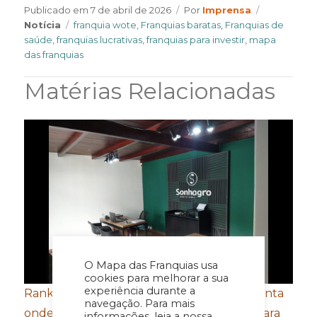
Author
Categories
Publicado em
7 de abril de 2026
Por
Imprensa
Tags
Notícia
franquia wote
,
Franquias baratas
,
Franquias de
saúde
,
franquias lucrativas
,
franquias para investir
,
mapa
das franquias
Matérias Relacionadas
O Mapa das Franquias usa
cookies para melhorar a sua
experiência durante a
Ranking das cidades mais ricas do agro aponta
navegação. Para mais
onde estarão as próximas oportunidades para
informações, leia a nossa