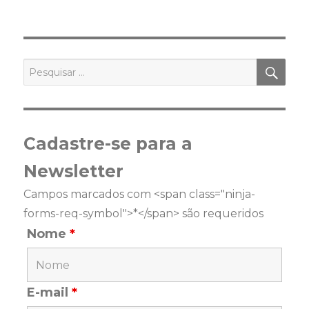
PES
Pesquisar
por:
Cadastre-se para a
Newsletter
Campos marcados com <span class="ninja-
forms-req-symbol">*</span> são requeridos
Nome
*
E-mail
*