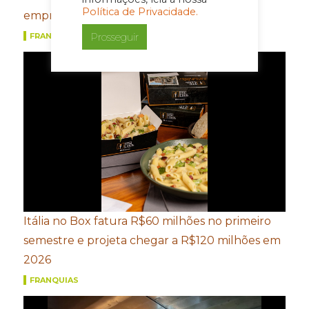
Política de Privacidade.
empreender
Prosseguir
FRANQUIAS
Itália no Box fatura R$60 milhões no primeiro
semestre e projeta chegar a R$120 milhões em
2026
FRANQUIAS