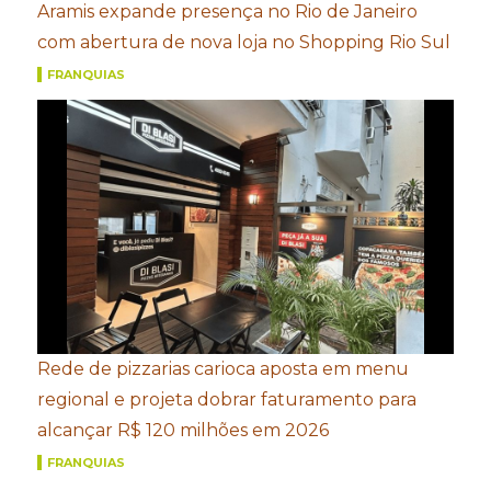
Aramis expande presença no Rio de Janeiro
com abertura de nova loja no Shopping Rio Sul
FRANQUIAS
Rede de pizzarias carioca aposta em menu
regional e projeta dobrar faturamento para
alcançar R$ 120 milhões em 2026
FRANQUIAS