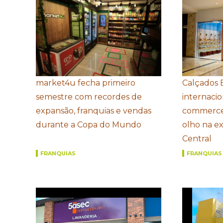
market4u fecha primeiro
Calçados 
semestre com recordes de
internacio
expansão, franquias e vendas
commerce
durante a Copa do Mundo
olho na e
Central
FRANQUIAS
FRANQUIAS