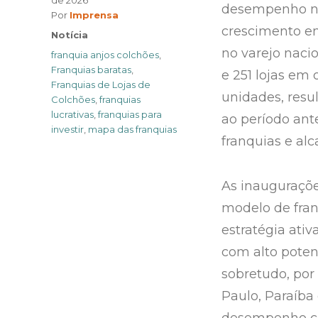
de 2026
desempenho na
Author
Por
Imprensa
crescimento em
Categories
Notícia
no varejo naci
Tags
franquia anjos colchões
,
Franquias baratas
,
e 251 lojas em
Franquias de Lojas de
unidades, resu
Colchões
,
franquias
lucrativas
,
franquias para
ao período ante
investir
,
mapa das franquias
franquias e al
As inauguraçõ
modelo de fran
estratégia ati
com alto pote
sobretudo, por 
Paulo, Paraíba
desempenho co