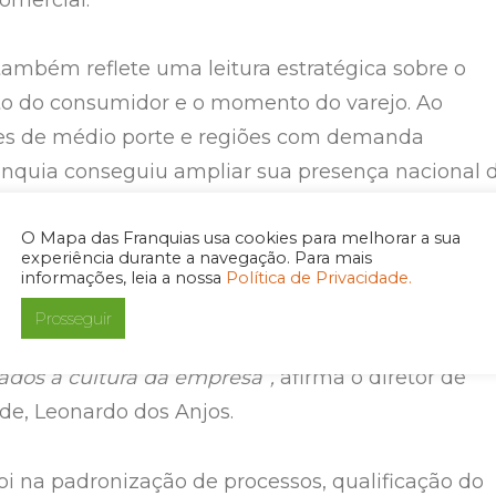
mbém reflete uma leitura estratégica sobre o
 do consumidor e o momento do varejo. Ao
des de médio porte e regiões com demanda
ranquia conseguiu ampliar sua presença nacional 
nte, fortalecendo a marca fora dos grandes centro
O Mapa das Franquias usa cookies para melhorar a sua
s mais sólidas para o crescimento sustentável.
“A
experiência durante a navegação. Para mais
sa por um modelo de franquia que equilibra
informações, leia a nossa
Política de Privacidade.
icial competitivo e alto potencial de retorno. O fo
Prosseguir
cer com critério, escolhendo praças estratégicas 
hados à cultura da empresa”,
afirma o diretor de
ede, Leonardo dos Anjos.
oi na padronização de processos, qualificação do