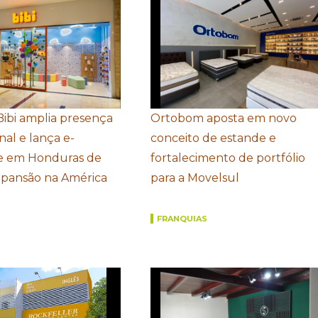
Bibi amplia presença
Ortobom aposta em novo
nal e lança e-
conceito de estande e
 em Honduras de
fortalecimento de portfólio
xpansão na América
para a Movelsul
FRANQUIAS