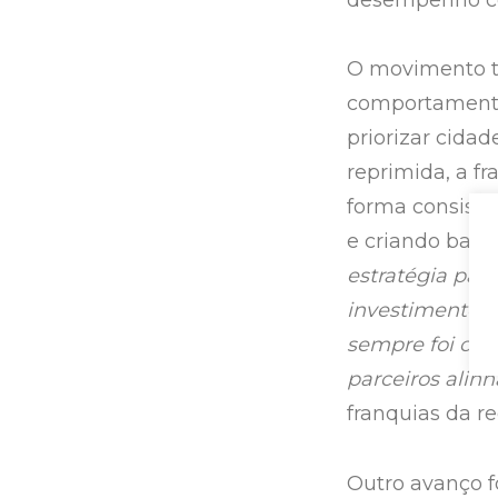
O movimento ta
comportamento
priorizar cida
reprimida, a f
forma consiste
e criando base
estratégia pas
investimento in
sempre foi cres
parceiros alin
franquias da r
Outro avanço f