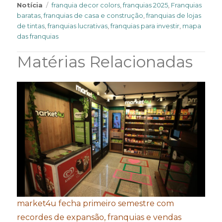
Tags
Notícia
franquia decor colors
,
franquias 2025
,
Franquias
baratas
,
franquias de casa e construção
,
franquias de lojas
de tintas
,
franquias lucrativas
,
franquias para investir
,
mapa
das franquias
Matérias Relacionadas
market4u fecha primeiro semestre com
recordes de expansão, franquias e vendas