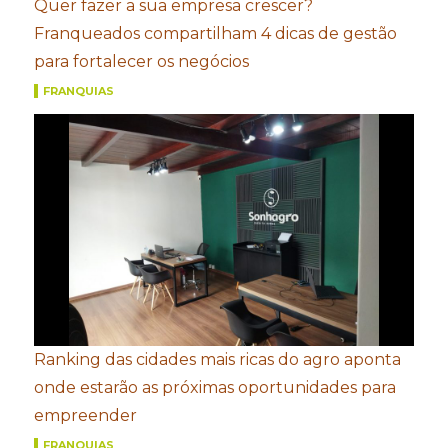
Quer fazer a sua empresa crescer?
Franqueados compartilham 4 dicas de gestão
para fortalecer os negócios
FRANQUIAS
Ranking das cidades mais ricas do agro aponta
onde estarão as próximas oportunidades para
empreender
FRANQUIAS