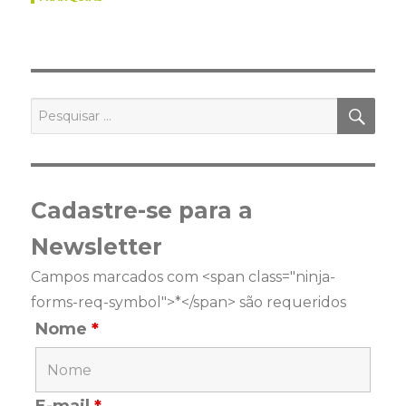
PES
Pesquisar
por:
Cadastre-se para a
Newsletter
Campos marcados com <span class="ninja-
forms-req-symbol">*</span> são requeridos
Nome
*
E-mail
*