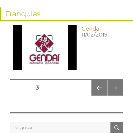
Franquias
Gendai
11/02/2015
Posts
PÁGINA
3
pagination
PÁGI
NA
ANT
ERIO
R
PES
Pesquisar
por: