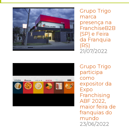
Grupo Trigo
marca
presença na
FranchiseB2B
(SP) e Feira
da Franquia
(RS)
21/07/2022
Grupo Trigo
participa
como
expositor da
Expo
Franchising
ABF 2022,
maior feira de
franquias do
mundo
23/06/2022