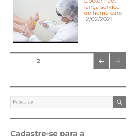
Doctor Feet
lança serviço
de home care
12/02/2021
Posts
PÁGINA
2
pagination
PÁGI
NA
ANT
ERIO
R
PES
Pesquisar
por:
Cadastre-se para a