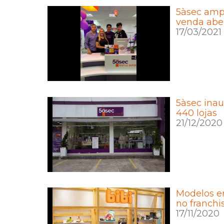
5àsec ampl
venda aber
17/03/2021
5àsec inau
440 lojas
21/12/2020
Modelos en
no franchi
17/11/2020