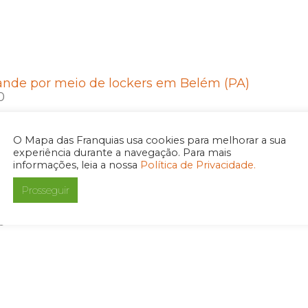
ande por meio de lockers em Belém (PA)
0
O Mapa das Franquias usa cookies para melhorar a sua
experiência durante a navegação. Para mais
informações, leia a nossa
Política de Privacidade.
Prosseguir
a parceria com Itaú Unibanco
0