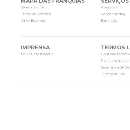
MAPA DAS FRANQUIAS
SERVIÇOS
Quem Somos
Assessoria
Trabalhe Conosco
Geomarketing
Onde Estamos
Expansão
IMPRENSA
TERMOS L
Envie uma matéria
Contrato fornece
Política de priva
Segurança de Cer
Termos de Uso