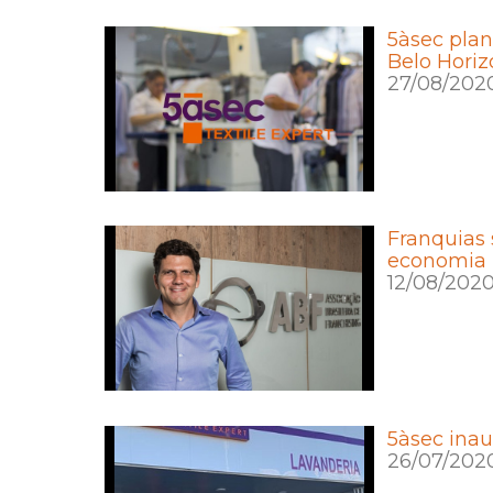
5àsec plan
Belo Horiz
27/08/202
Franquias 
economia
12/08/202
5àsec inau
26/07/202