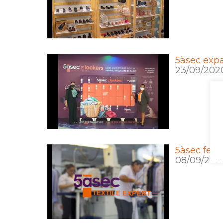
5àsec exp
23/09/202
5àsec fech
08/09/202