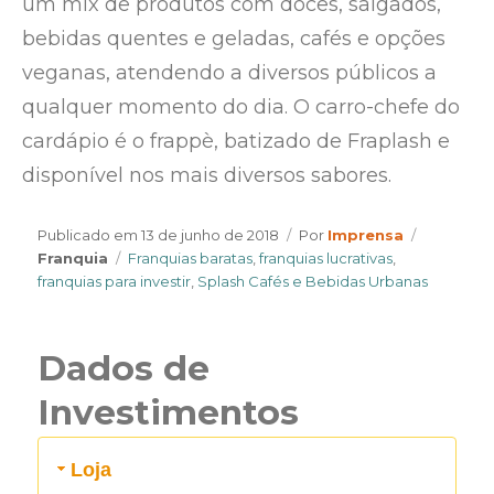
um mix de produtos com doces, salgados,
bebidas quentes e geladas, cafés e opções
veganas, atendendo a diversos públicos a
qualquer momento do dia. O carro-chefe do
cardápio é o frappè, batizado de Fraplash e
disponível nos mais diversos sabores.
Author
Categori
Publicado em
13 de junho de 2018
Por
Imprensa
Tags
Franquia
Franquias baratas
,
franquias lucrativas
,
franquias para investir
,
Splash Cafés e Bebidas Urbanas
Dados de
Investimentos
Loja