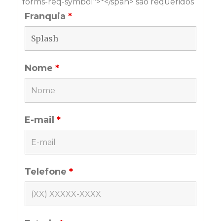
forms-req-symbol">*</span> são requeridos
Franquia
*
Nome
*
E-mail
*
Telefone
*