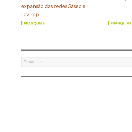
expansão das redes 5àsec e
LavPop
FRANQUIAS
FRANQUIAS
Pesquisar
por: