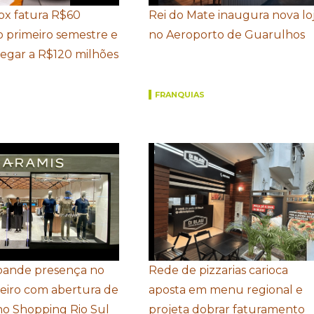
Box fatura R$60
Rei do Mate inaugura nova lo
o primeiro semestre e
no Aeroporto de Guarulhos
hegar a R$120 milhões
FRANQUIAS
pande presença no
Rede de pizzarias carioca
neiro com abertura de
aposta em menu regional e
 no Shopping Rio Sul
projeta dobrar faturamento