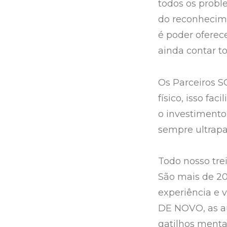
todos os probl
do reconhecim
é poder oferec
ainda contar t
Os Parceiros 
físico, isso fa
o investimento 
sempre ultrapa
Todo nosso tre
São mais de 2
experiência e
DE NOVO, as au
gatilhos mentai