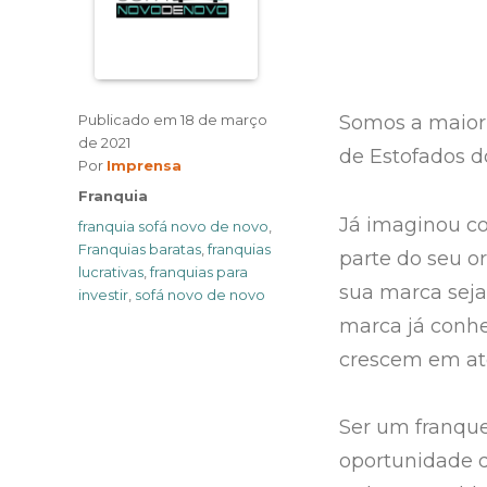
Publicado em
18 de março
Somos a maior
de 2021
de Estofados do
Author
Por
Imprensa
Categories
Franquia
Já imaginou co
Tags
franquia sofá novo de novo
,
Franquias baratas
,
franquias
parte do seu 
lucrativas
,
franquias para
sua marca sej
investir
,
sofá novo de novo
marca já conh
crescem em at
Ser um franqu
oportunidade d