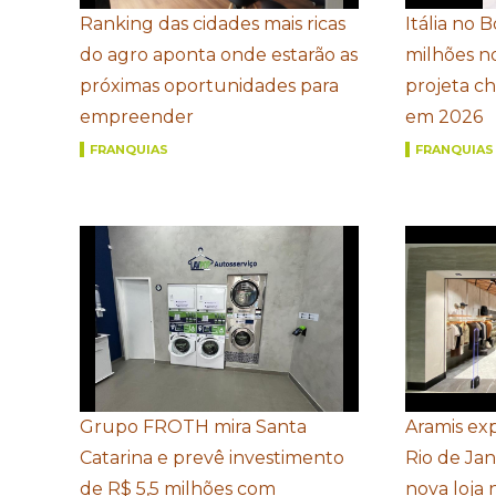
Ranking das cidades mais ricas
Itália no 
do agro aponta onde estarão as
milhões n
próximas oportunidades para
projeta c
empreender
em 2026
FRANQUIAS
FRANQUIAS
Grupo FROTH mira Santa
Aramis ex
Catarina e prevê investimento
Rio de Ja
de R$ 5,5 milhões com
nova loja