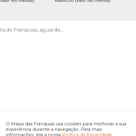
valor fixo mensal)
R$800,00 (valor fixo mensal)
ta de Franquias, aguarde...
O Mapa das Franquias usa cookies para melhorar a sua
experiência durante a navegação. Para mais
informações, leia a nossa
Política de Privacidade.