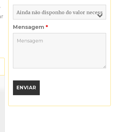
ê
ar
Mensagem
*