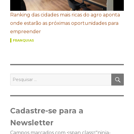
Ranking das cidades mais ricas do agro aponta
onde estarão as próximas oportunidades para
empreender
FRANQUIAS
PES
Pesquisar
por:
Cadastre-se para a
Newsletter
Campos marcados com <span class="ninja-