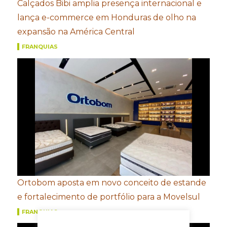
Calçados Bibi amplia presença internacional e
lança e-commerce em Honduras de olho na
expansão na América Central
FRANQUIAS
Ortobom aposta em novo conceito de estande
e fortalecimento de portfólio para a Movelsul
FRANQUIAS