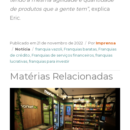
tendo a mesma agilidade e quantidade
de produtos que a gente tem”
, explica
Eric.
Author
Publicado em
21 de novembro de 2022
Por
Imprensa
Categories
Tags
Notícia
franquia vazoli
,
Franquias baratas
,
Franquias
de crédito
,
Franquias de serviços financeiros
,
franquias
lucrativas
,
franquias para investir
Matérias Relacionadas