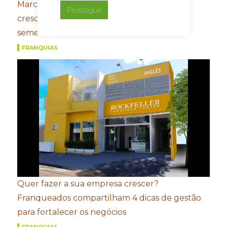
Marcas do Grupo FROTH registram
Prosseguir
crescimento de dois dígitos no primeiro
semestre
FRANQUIAS
Quer fazer a sua empresa crescer?
Franqueados compartilham 4 dicas de gestão
para fortalecer os negócios