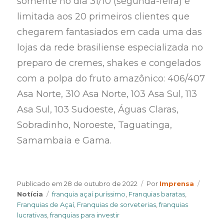
somente no dia 31/10 (segunda-feira) e
limitada aos 20 primeiros clientes que
chegarem fantasiados em cada uma das
lojas da rede brasiliense especializada no
preparo de cremes, shakes e congelados
com a polpa do fruto amazônico: 406/407
Asa Norte, 310 Asa Norte, 103 Asa Sul, 113
Asa Sul, 103 Sudoeste, Águas Claras,
Sobradinho, Noroeste, Taguatinga,
Samambaia e Gama.
Author
Categ
Publicado em
28 de outubro de 2022
Por
Imprensa
Tags
Notícia
franquia açaí puríssimo
,
Franquias baratas
,
Franquias de Açaí
,
Franquias de sorveterias
,
franquias
lucrativas
,
franquias para investir