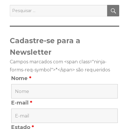
PES
Pesquisar
por:
Cadastre-se para a
Newsletter
Campos marcados com <span class="ninja-
forms-req-symbol">*</span> são requeridos
Nome
*
E-mail
*
Estado
*