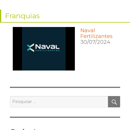
Franquias
Naval
Fertilizantes
30/07/2024
PES
Pesquisar
por: