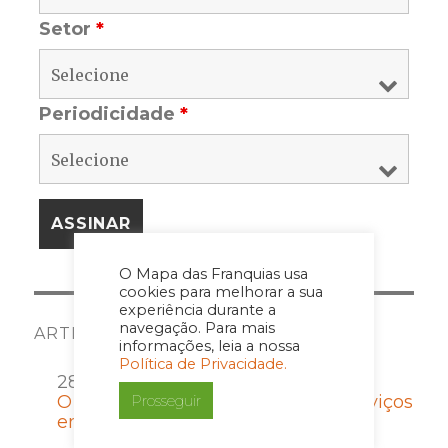
Setor
*
Periodicidade
*
O Mapa das Franquias usa
cookies para melhorar a sua
experiência durante a
navegação. Para mais
ARTIGOS E COLUNISTAS
informações, leia a nossa
Política de Privacidade.
28/07/2026 por Imprensa
Prosseguir
O que empreender no setor de serviços
ensina sobre gestão e disciplina