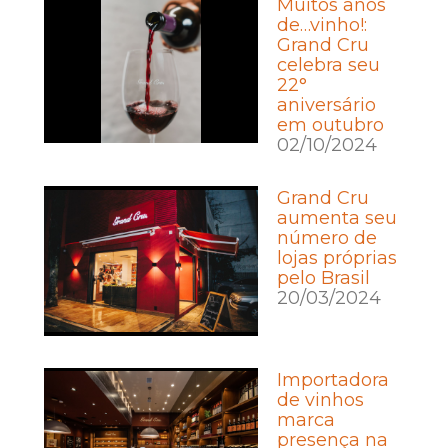
Muitos anos
de…vinho!:
Grand Cru
celebra seu
22°
aniversário
em outubro
02/10/2024
Grand Cru
aumenta seu
número de
lojas próprias
pelo Brasil
20/03/2024
Importadora
de vinhos
marca
presença na