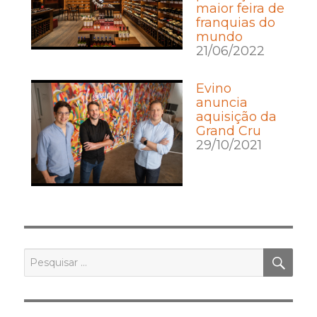
maior feira de
franquias do
mundo
21/06/2022
Evino
anuncia
aquisição da
Grand Cru
29/10/2021
PES
Pesquisar
por: