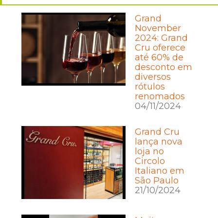
Grand
November
2024: Grand
Cru oferece
até 60% de
desconto em
diversos
rótulos
renomados
04/11/2024
Grand Cru
lança nova
loja no
Circolo
Italiano em
São Paulo
21/10/2024