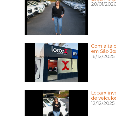
20/01/202
Com alta d
em São Jos
16/12/2025
Locarx inv
de veículo
12/12/2025