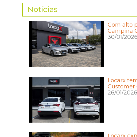
Notícias
Com alto p
Campina G
30/01/202
Locarx tem
Customer 
26/01/202
Locarx exp