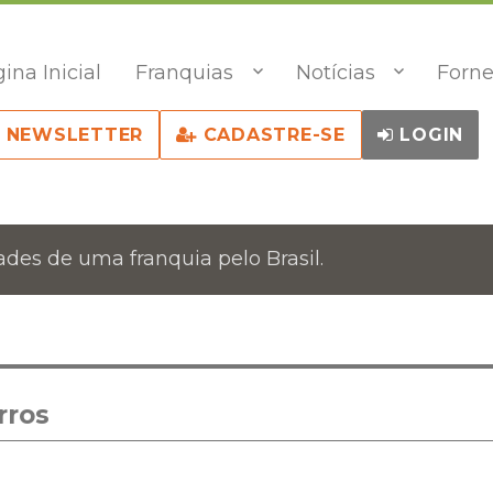
ina Inicial
Franquias
Notícias
Forne
NEWSLETTER
CADASTRE-SE
LOGIN
des de uma franquia pelo Brasil.
rros