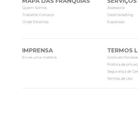
MAPA DAS FRANQUIAS
SERVIÇOS
Quem Somos
Assessoria
Trabalhe Conosco
Geomarketing
Onde Estamos
Expansão
IMPRENSA
TERMOS L
Envie uma matéria
Contrato fornece
Política de priva
Segurança de Cer
Termos de Uso