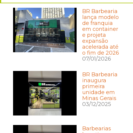
BR Barbearia
lança modelo
de franquia
em container
e projeta
expansão
acelerada até
o fim de 2026
07/01/2026
BR Barbearia
inaugura
primeira
unidade em
Minas Gerais
03/12/2025
Barbearias