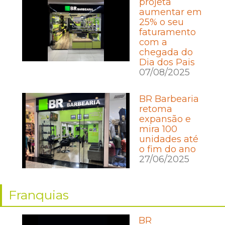
projeta
aumentar em
25% o seu
faturamento
com a
chegada do
Dia dos Pais
07/08/2025
BR Barbearia
retoma
expansão e
mira 100
unidades até
o fim do ano
27/06/2025
Franquias
BR