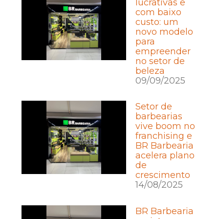
lucrativas e
com baixo
custo: um
novo modelo
para
empreender
no setor de
beleza
09/09/2025
Setor de
barbearias
vive boom no
franchising e
BR Barbearia
acelera plano
de
crescimento
14/08/2025
BR Barbearia