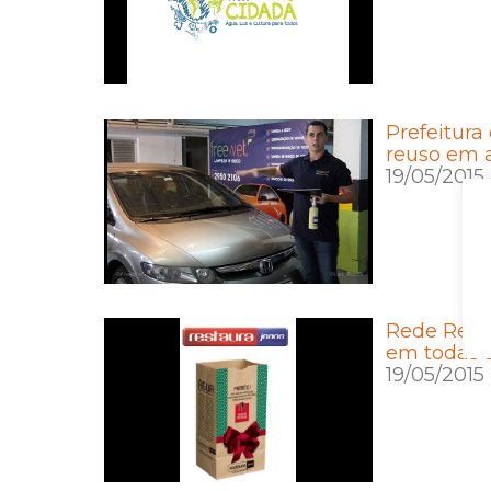
Prefeitura
reuso em a
19/05/2015
Rede Rest
em todas a
19/05/2015