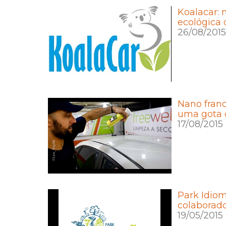
Koalacar: 
ecológica
26/08/2015
Nano franq
uma gota 
17/08/2015
Park Idio
colaborado
19/05/2015