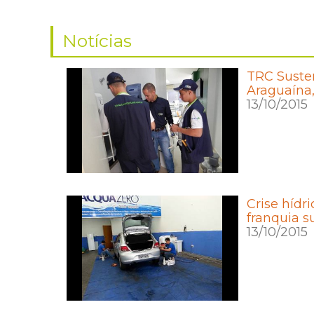
Notícias
TRC Susten
Araguaína,
13/10/2015
Crise hídr
franquia s
13/10/2015