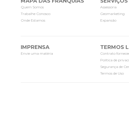
MAPA DAS FRANQUIAS
SERVIÇOS
Quem Somos
Assessoria
Trabalhe Conosco
Geomarketing
Onde Estamos
Expansão
IMPRENSA
TERMOS L
Envie uma matéria
Contrato fornece
Política de priva
Segurança de Cer
Termos de Uso