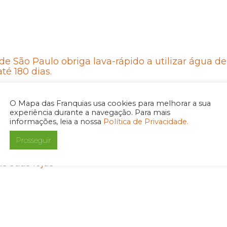
 de São Paulo obriga lava-rápido a utilizar água de
té 180 dias.
O Mapa das Franquias usa cookies para melhorar a sua
experiência durante a navegação. Para mais
informações, leia a nossa
Política de Privacidade.
Prosseguir
aura Jeans passa a usar embalagens ecológicas
s suas lojas