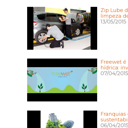
Zip Lube d
limpeza de
13/05/2015
Freewet é
hídrica: in
07/04/201
Franquias 
sustentabi
06/04/201