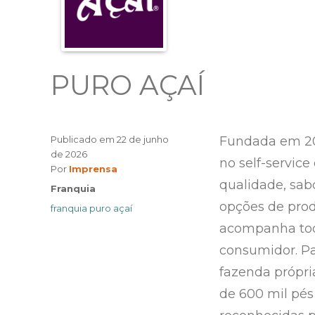
PURO AÇAÍ
Publicado em
22 de junho
Fundada em 201
de 2026
no self-service
Author
Por
Imprensa
qualidade, sab
Categories
Franquia
opções de produ
Tags
franquia puro açaí
acompanha toda
consumidor. Pa
fazenda própri
de 600 mil pés