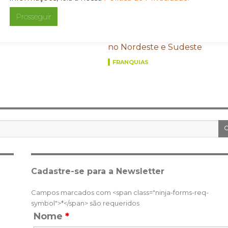
Pela primeira vez na ABF
Prosseguir
Franchising Expo, Puro.Açaí
reforça estratégia de expans
no Nordeste e Sudeste
FRANQUIAS
Cadastre-se para a Newsletter
Campos marcados com <span class="ninja-forms-req-
symbol">*</span> são requeridos
Nome
*