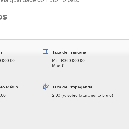
ela qualidade do fruto no país.
os
es
Taxa de Franquia
0.000,00
Min: R$60.000,00
Max: 0
nto Médio
Taxa de Propaganda
,00
2,00 (% sobre faturamento bruto)