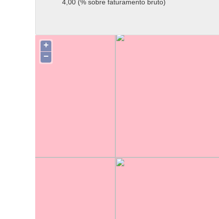
4,00 (% sobre faturamento bruto)
+
−