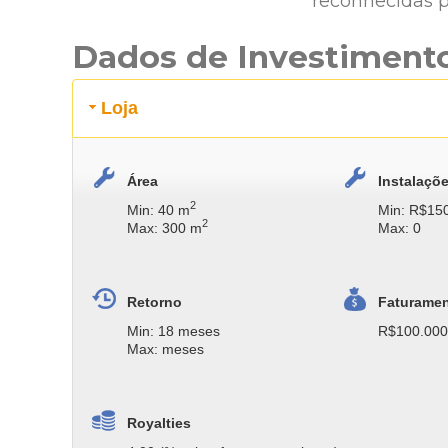
reconhecidas p
Dados de Investiment
Loja
Área
Instalaçõ
2
Min: 40 m
Min: R$15
2
Max: 300 m
Max: 0
Retorno
Faturame
Min: 18 meses
R$100.000
Max: meses
Royalties